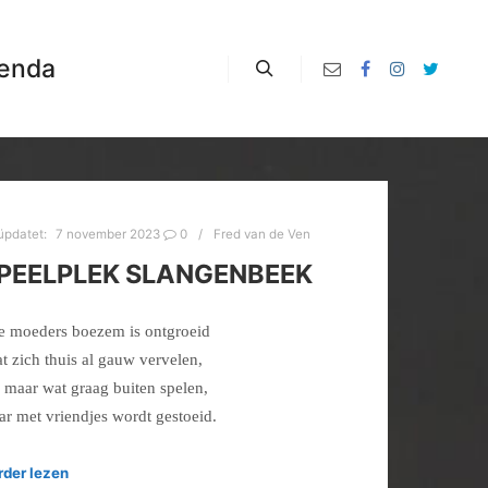
enda
Zoeken
üpdatet:
7 november 2023
0
Fred van de Ven
PEELPLEK SLANGENBEEK
e moeders boezem is ontgroeid
t zich thuis al gauw vervelen,
l maar wat graag buiten spelen,
ar met vriendjes wordt gestoeid.
rder lezen