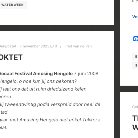
te
WATERWEEK
Ve
Geüpdatet:
7 november 2023
0
Fred van de Ven
OKTET
B
S
Vocaal Festival Amusing Hengelo
7 juni 2008
Hengelo, o hoe kun jij ons bekoren?
jij laat ons dat uit ruim drieduizend kelen
horen.
Bij tweeëntwintig podia verspreid door heel de
Ge
stad
T
gaan met Amusing Hengelo niet enkel Tukkers
W
lat.