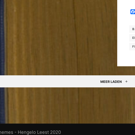
B
E
F
MEER LADEN
Themes
- Hengelo Leest 2020