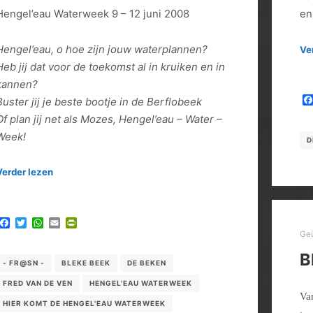
Hengel’eau Waterweek 9 – 12 juni 2008
en
Hengel’eau, o hoe zijn jouw waterplannen?
Ve
Heb jij dat voor de toekomst al in kruiken en in
kannen?
Buster jij je beste bootje in de Berflobeek
Of plan jij net als Mozes, Hengel’eau – Water –
Week!
D
Verder lezen
Facebook
Twitter
WhatsApp
Email
PrintFriendly
Ge
B
- FR@SN -
BLEKE BEEK
DE BEKEN
FRED VAN DE VEN
HENGEL'EAU WATERWEEK
Va
HIER KOMT DE HENGEL'EAU WATERWEEK