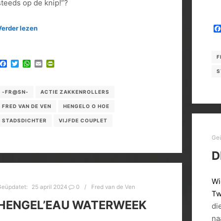
steeds op de knip!”?
Verder lezen
F
Facebook
Twitter
WhatsApp
Email
PrintFriendly
S
-FR@SN-
ACTIE ZAKKENROLLERS
FRED VAN DE VEN
HENGELO O HOE
STADSDICHTER
VIJFDE COUPLET
Ge
D
Wi
Geüpdatet:
25 april 2024
0
Fred van de Ven
Tw
HENGEL’EAU WATERWEEK
di
na