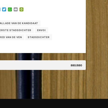
Facebook
Twitter
WhatsApp
Email
PrintFriendly
ALLADE VAN DE KANDIDAAT
ERSTE STADSDICHTER
ENVOI
RED VAN DE VEN
STADSDICHTER
880/880