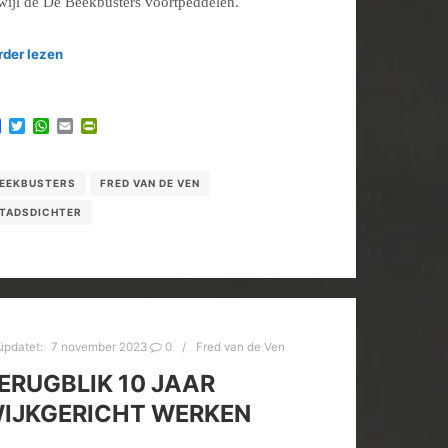
rwijl de De Beekbusters voortpeddelen.
rder lezen
Facebook
Twitter
WhatsApp
Email
PrintFriendly
EEKBUSTERS
FRED VAN DE VEN
TADSDICHTER
üpdatet:
7 november 2023
0
Fred van de Ven
ERUGBLIK 10 JAAR
IJKGERICHT WERKEN