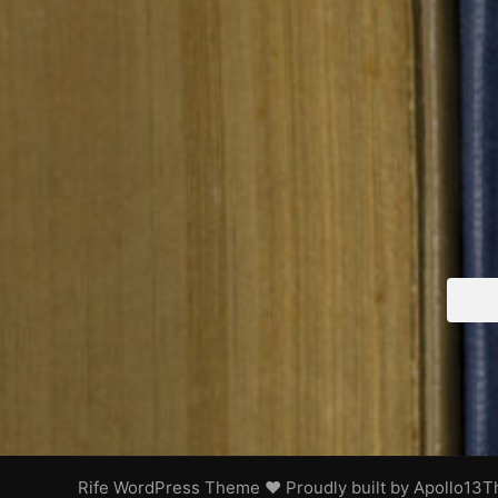
Rife
WordPress Theme ♥ Proudly built by
Apollo13