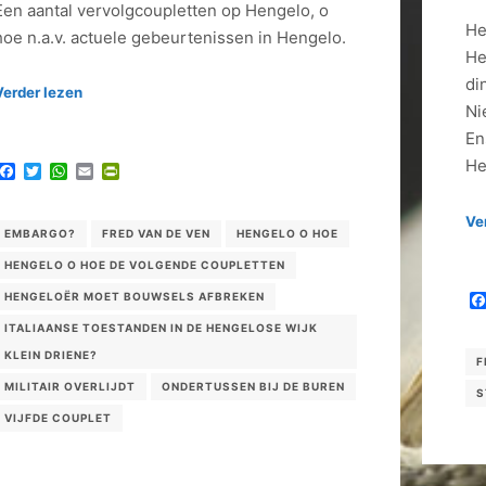
Een aantal vervolgcoupletten op Hengelo, o
He
hoe n.a.v. actuele gebeurtenissen in Hengelo.
He
di
Verder lezen
Ni
En
He
Facebook
Twitter
WhatsApp
Email
PrintFriendly
Ve
EMBARGO?
FRED VAN DE VEN
HENGELO O HOE
HENGELO O HOE DE VOLGENDE COUPLETTEN
HENGELOËR MOET BOUWSELS AFBREKEN
ITALIAANSE TOESTANDEN IN DE HENGELOSE WIJK
KLEIN DRIENE?
F
MILITAIR OVERLIJDT
ONDERTUSSEN BIJ DE BUREN
S
VIJFDE COUPLET