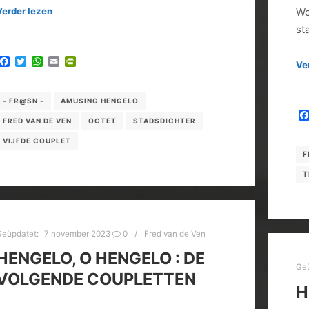
Verder lezen
Wo
st
Facebook
Twitter
WhatsApp
Email
PrintFriendly
Ve
- FR@SN -
AMUSING HENGELO
FRED VAN DE VEN
OCTET
STADSDICHTER
VIJFDE COUPLET
F
T
Geüpdatet:
7 november 2023
0
Fred van de Ven
HENGELO, O HENGELO : DE
Ge
VOLGENDE COUPLETTEN
H