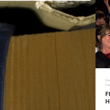
Ge
Fre
F
H