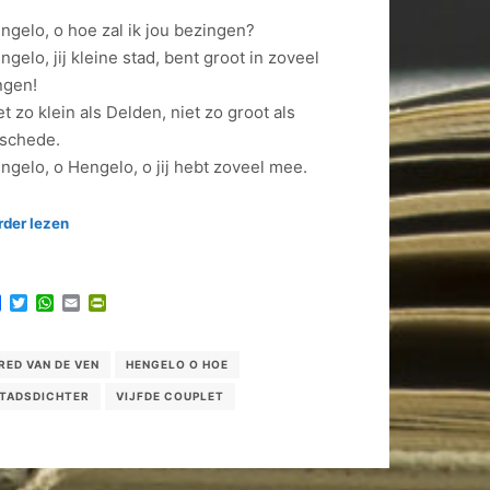
ngelo, o hoe zal ik jou bezingen?
ngelo, jij kleine stad, bent groot in zoveel
ngen!
et zo klein als Delden, niet zo groot als
schede.
ngelo, o Hengelo, o jij hebt zoveel mee.
rder lezen
Facebook
Twitter
WhatsApp
Email
PrintFriendly
RED VAN DE VEN
HENGELO O HOE
TADSDICHTER
VIJFDE COUPLET