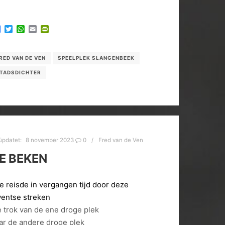
Facebook
Twitter
WhatsApp
Email
PrintFriendly
RED VAN DE VEN
SPEELPLEK SLANGENBEEK
TADSDICHTER
üpdatet:
8 november 2023
0
Fred van de Ven
E BEKEN
e reisde in vergangen tijd door deze
entse streken
e trok van de ene droge plek
ar de andere droge plek