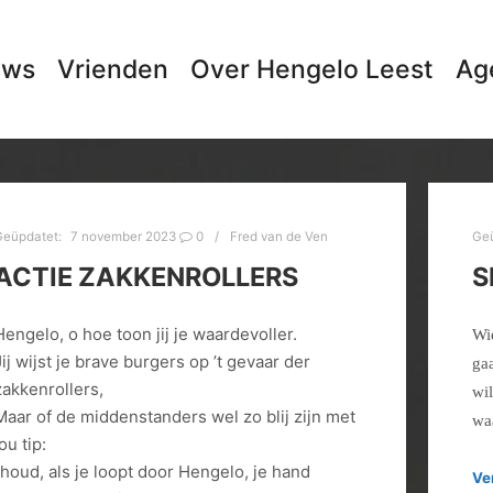
uws
Vrienden
Over Hengelo Leest
Ag
Geüpdatet:
7 november 2023
0
Fred van de Ven
Ge
ACTIE ZAKKENROLLERS
S
Hengelo, o hoe toon jij je waardevoller.
Wi
Jij wijst je brave burgers op ’t gevaar der
gaa
zakkenrollers,
wi
Maar of de middenstanders wel zo blij zijn met
wa
ou tip:
“houd, als je loopt door Hengelo, je hand
Ve