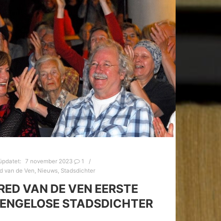
üpdatet:
7 november 2023
1
d van de Ven
,
Nieuws
,
Stadsdichter
RED VAN DE VEN EERSTE
ENGELOSE STADSDICHTER