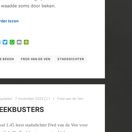
 waadde soms door beken.
rder lezen
Facebook
Twitter
WhatsApp
Email
PrintFriendly
E BEKEN
FRED VAN DE VEN
STADSDICHTER
üpdatet:
7 november 2023
1
Fred van de Ven
EEKBUSTERS
naf 1.45 leest stadsdichter Fred van de Ven voor