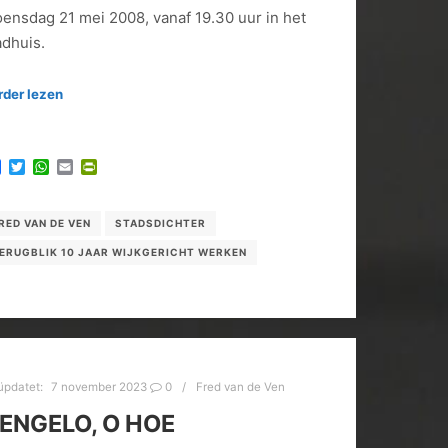
ensdag 21 mei 2008, vanaf 19.30 uur in het
adhuis.
rder lezen
Facebook
Twitter
WhatsApp
Email
PrintFriendly
RED VAN DE VEN
STADSDICHTER
ERUGBLIK 10 JAAR WIJKGERICHT WERKEN
üpdatet:
7 november 2023
0
Fred van de Ven
ENGELO, O HOE