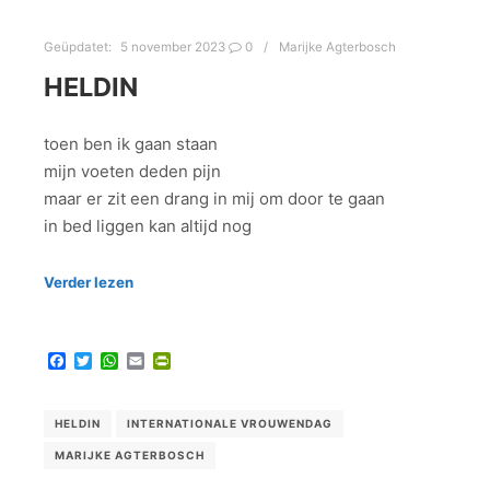
Geüpdatet:
5 november 2023
0
Marijke Agterbosch
HELDIN
toen ben ik gaan staan
mijn voeten deden pijn
maar er zit een drang in mij om door te gaan
in bed liggen kan altijd nog
Verder lezen
Facebook
Twitter
WhatsApp
Email
PrintFriendly
HELDIN
INTERNATIONALE VROUWENDAG
MARIJKE AGTERBOSCH