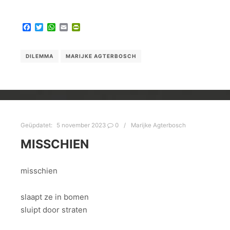
Facebook
Twitter
WhatsApp
Email
PrintFriendly
DILEMMA
MARIJKE AGTERBOSCH
Geüpdatet:
5 november 2023
0
Marijke Agterbosch
MISSCHIEN
misschien
slaapt ze in bomen
sluipt door straten