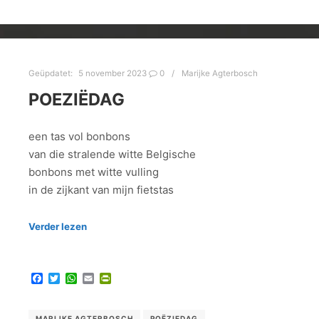
Geüpdatet:
5 november 2023
0
Marijke Agterbosch
POEZIËDAG
een tas vol bonbons
van die stralende witte Belgische
bonbons met witte vulling
in de zijkant van mijn fietstas
Verder lezen
Facebook
Twitter
WhatsApp
Email
PrintFriendly
MARIJKE AGTERBOSCH
POËZIEDAG