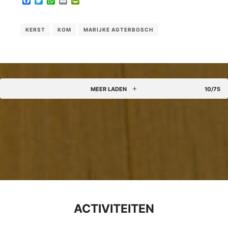
Facebook
Twitter
WhatsApp
Email
PrintFriendly
KERST
KOM
MARIJKE AGTERBOSCH
MEER LADEN
10/75
ACTIVITEITEN