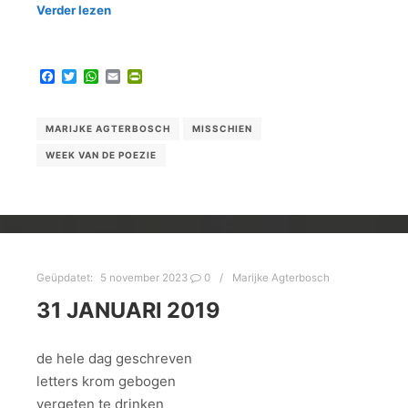
Verder lezen
Facebook
Twitter
WhatsApp
Email
PrintFriendly
MARIJKE AGTERBOSCH
MISSCHIEN
WEEK VAN DE POEZIE
Geüpdatet:
5 november 2023
0
Marijke Agterbosch
31 JANUARI 2019
de hele dag geschreven
letters krom gebogen
vergeten te drinken