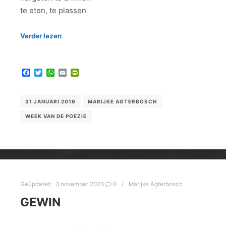
te eten, te plassen
Verder lezen
Facebook
Twitter
WhatsApp
Email
PrintFriendly
31 JANUARI 2019
MARIJKE AGTERBOSCH
WEEK VAN DE POEZIE
Geüpdatet:
3 november 2023
0
Marijke Agterbosch
GEWIN