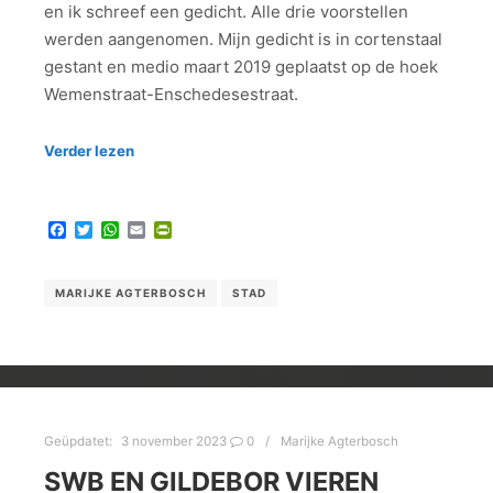
en ik schreef een gedicht. Alle drie voorstellen
werden aangenomen. Mijn gedicht is in cortenstaal
gestant en medio maart 2019 geplaatst op de hoek
Wemenstraat-Enschedesestraat.
Verder lezen
Facebook
Twitter
WhatsApp
Email
PrintFriendly
MARIJKE AGTERBOSCH
STAD
Geüpdatet:
3 november 2023
0
Marijke Agterbosch
SWB EN GILDEBOR VIEREN