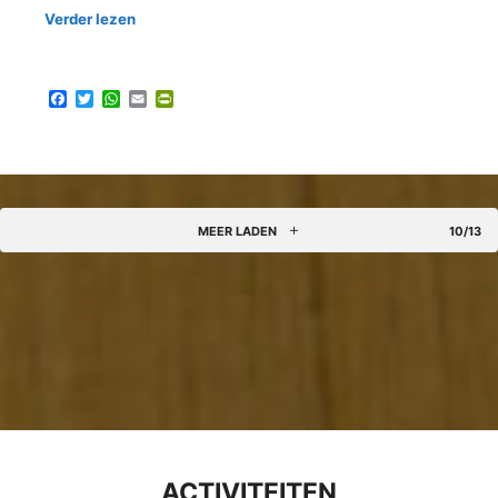
Verder lezen
Facebook
Twitter
WhatsApp
Email
PrintFriendly
MEER LADEN
10/13
ACTIVITEITEN