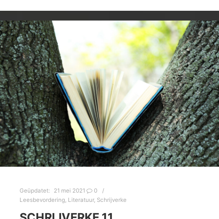
Geüpdatet:
21 mei 2021
0
Leesbevordering
,
Literatuur
,
Schrijverke
SCHRIJVERKE 11