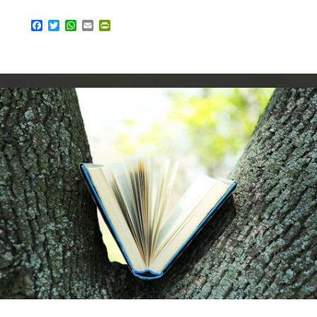
Facebook
Twitter
WhatsApp
Email
PrintFriendly