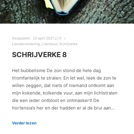
Geüpdatet:
22 april 2021
0
Leesbevordering
,
Literatuur
,
Schrijverke
SCHRIJVERKE 8
Het bubbelisme De zon stond de hele dag
triomfantelijk te stralen. En let wel, leek de zon te
willen zeggen, dat niets of niemand ontkomt aan
mijn kokende, kolkende vuur, aan mijn lichtstralen
die een ieder ontbloot en ontmaskert! De
hortensia’s her en der hadden er al de brui aan…
Verder lezen