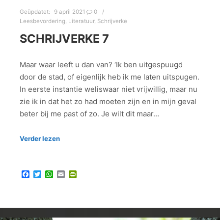
Geüpdatet:
9 april 2021
0
Leesbevordering
,
Literatuur
,
Schrijverke
SCHRIJVERKE 7
Maar waar leeft u dan van? ‘Ik ben uitgespuugd
door de stad, of eigenlijk heb ik me laten uitspugen.
In eerste instantie weliswaar niet vrijwillig, maar nu
zie ik in dat het zo had moeten zijn en in mijn geval
beter bij me past of zo. Je wilt dit maar…
Verder lezen
Facebook
Twitter
WhatsApp
Email
PrintFriendly