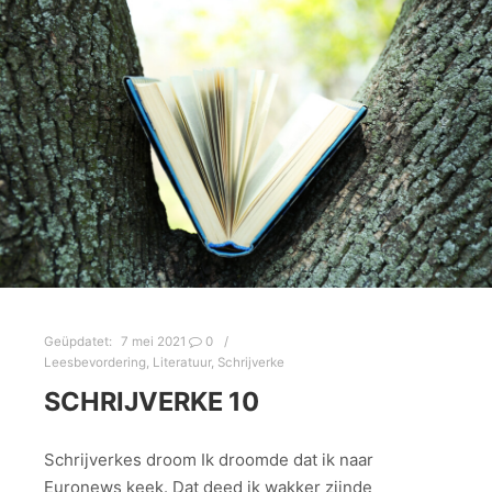
Geüpdatet:
7 mei 2021
0
Leesbevordering
,
Literatuur
,
Schrijverke
SCHRIJVERKE 10
Schrijverkes droom Ik droomde dat ik naar
Euronews keek. Dat deed ik wakker zijnde