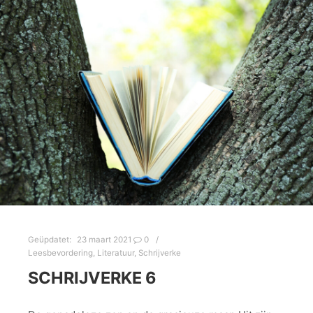
Geüpdatet:
23 maart 2021
0
Leesbevordering
,
Literatuur
,
Schrijverke
SCHRIJVERKE 6