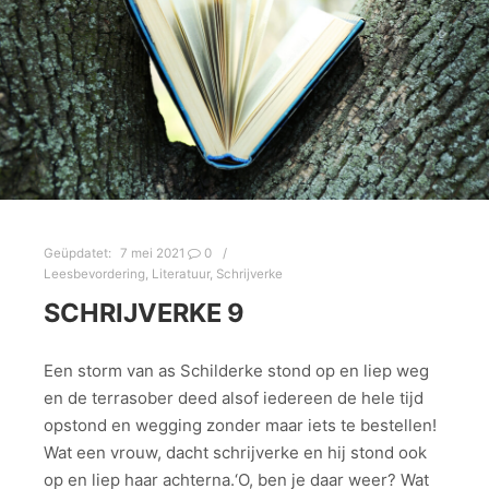
Geüpdatet:
7 mei 2021
0
Leesbevordering
,
Literatuur
,
Schrijverke
SCHRIJVERKE 9
Een storm van as Schilderke stond op en liep weg
en de terrasober deed alsof iedereen de hele tijd
opstond en wegging zonder maar iets te bestellen!
Wat een vrouw, dacht schrijverke en hij stond ook
op en liep haar achterna.‘O, ben je daar weer? Wat