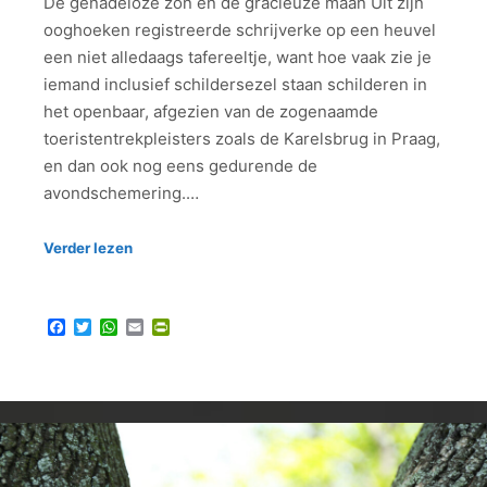
De genadeloze zon en de gracieuze maan Uit zijn
ooghoeken registreerde schrijverke op een heuvel
een niet alledaags tafereeltje, want hoe vaak zie je
iemand inclusief schildersezel staan schilderen in
het openbaar, afgezien van de zogenaamde
toeristentrekpleisters zoals de Karelsbrug in Praag,
en dan ook nog eens gedurende de
avondschemering.…
Verder lezen
Facebook
Twitter
WhatsApp
Email
PrintFriendly