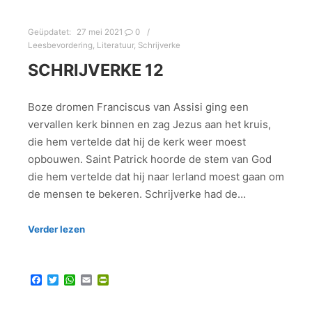
Geüpdatet:
27 mei 2021
0
Leesbevordering
,
Literatuur
,
Schrijverke
SCHRIJVERKE 12
Boze dromen Franciscus van Assisi ging een
vervallen kerk binnen en zag Jezus aan het kruis,
die hem vertelde dat hij de kerk weer moest
opbouwen. Saint Patrick hoorde de stem van God
die hem vertelde dat hij naar Ierland moest gaan om
de mensen te bekeren. Schrijverke had de…
Verder lezen
Facebook
Twitter
WhatsApp
Email
PrintFriendly