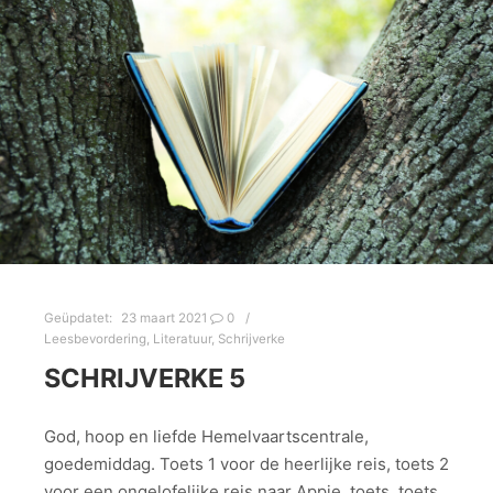
Geüpdatet:
23 maart 2021
0
Leesbevordering
,
Literatuur
,
Schrijverke
SCHRIJVERKE 5
God, hoop en liefde Hemelvaartscentrale,
goedemiddag. Toets 1 voor de heerlijke reis, toets 2
voor een ongelofelijke reis naar Appie, toets, toets,