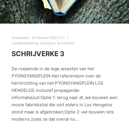
Geüpdatet:
26 februari 2021
0
Leesbevordering
,
Literatuur
,
Schrijverke
SCHRIJVERKE 3
De roepende in de lege woestijn van het
PYONGYANGPLEIN Het referendum over de
herinrichting van het PYONGYANGPLEIN LOS
HENGELOS inclusief propaganda-
informatiezuil:Optie 1: terug naar af, we bouwen een
mooie fabriekshal die ooit elders in Los Hengelos
stond maar is afgebroken;Optie 2: we bouwen iets
moderns zoals ze dat overal nu…