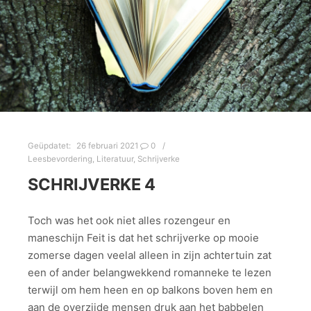
Geüpdatet:
26 februari 2021
0
Leesbevordering
,
Literatuur
,
Schrijverke
SCHRIJVERKE 4
Toch was het ook niet alles rozengeur en
maneschijn Feit is dat het schrijverke op mooie
zomerse dagen veelal alleen in zijn achtertuin zat
een of ander belangwekkend romanneke te lezen
terwijl om hem heen en op balkons boven hem en
aan de overzijde mensen druk aan het babbelen