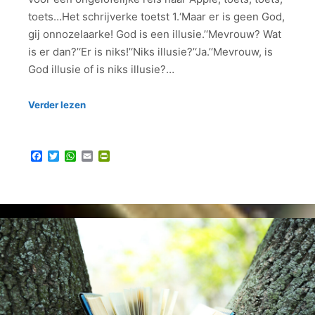
toets…Het schrijverke toetst 1.‘Maar er is geen God,
gij onnozelaarke! God is een illusie.’‘Mevrouw? Wat
is er dan?’‘Er is niks!’‘Niks illusie?’‘Ja.’‘Mevrouw, is
God illusie of is niks illusie?…
Verder lezen
Facebook
Twitter
WhatsApp
Email
PrintFriendly