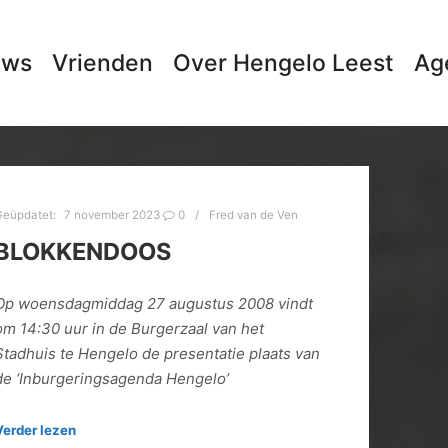
uws
Vrienden
Over Hengelo Leest
Ag
Geüpdatet:
7 november 2023
0
Fred van de Ven
BLOKKENDOOS
Op woensdagmiddag 27 augustus 2008 vindt
om 14:30 uur in de Burgerzaal van het
Stadhuis te Hengelo de presentatie plaats van
de ‘Inburgeringsagenda Hengelo’
Verder lezen