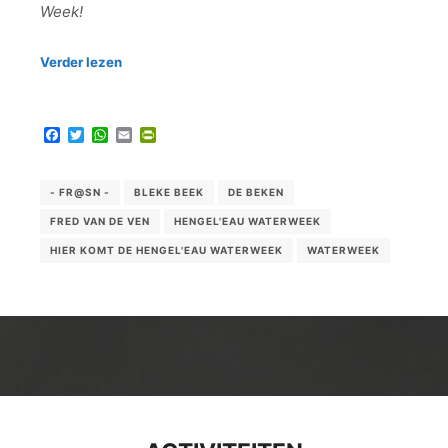
Week!
Verder lezen
Facebook
Twitter
WhatsApp
Email
PrintFriendly
- FR@SN -
BLEKE BEEK
DE BEKEN
FRED VAN DE VEN
HENGEL'EAU WATERWEEK
HIER KOMT DE HENGEL'EAU WATERWEEK
WATERWEEK