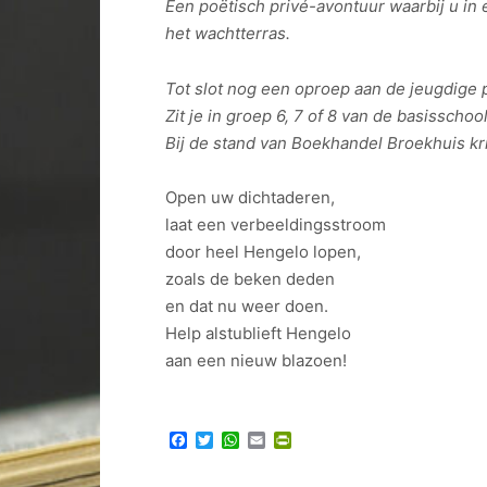
Een poëtisch privé-avontuur waarbij u in e
het wachtterras.
Tot slot nog een oproep aan de jeugdige 
Zit je in groep 6, 7 of 8 van de basisscho
Bij de stand van Boekhandel Broekhuis krij
Open uw dichtaderen,
laat een verbeeldingsstroom
door heel Hengelo lopen,
zoals de beken deden
en dat nu weer doen.
Help alstublieft Hengelo
aan een nieuw blazoen!
Facebook
Twitter
WhatsApp
Email
PrintFriendly