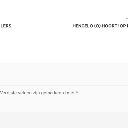
V
LLERS
HENGELO (O) HOORT! OP
Vereiste velden zijn gemarkeerd met
*