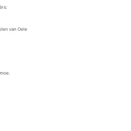
ërs:
olen van Oele
 moe.