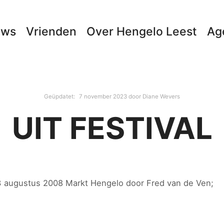
uws
Vrienden
Over Hengelo Leest
Ag
Geüpdatet:
7 november 2023
door
Diane Wevers
UIT FESTIVAL
 23 augustus 2008 Markt Hengelo door Fred van de Ven;