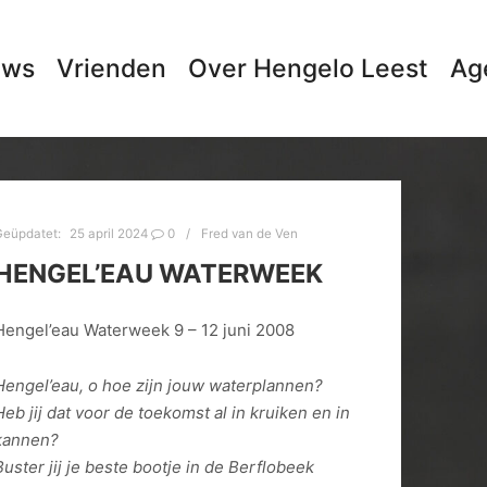
uws
Vrienden
Over Hengelo Leest
Ag
Geüpdatet:
25 april 2024
0
Fred van de Ven
HENGEL’EAU WATERWEEK
Hengel’eau Waterweek 9 – 12 juni 2008
Hengel’eau, o hoe zijn jouw waterplannen?
Heb jij dat voor de toekomst al in kruiken en in
kannen?
Buster jij je beste bootje in de Berflobeek