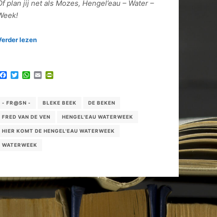
Of plan jij net als Mozes, Hengel’eau – Water –
Week!
Verder lezen
Facebook
Twitter
WhatsApp
Email
PrintFriendly
- FR@SN -
BLEKE BEEK
DE BEKEN
FRED VAN DE VEN
HENGEL'EAU WATERWEEK
HIER KOMT DE HENGEL'EAU WATERWEEK
WATERWEEK