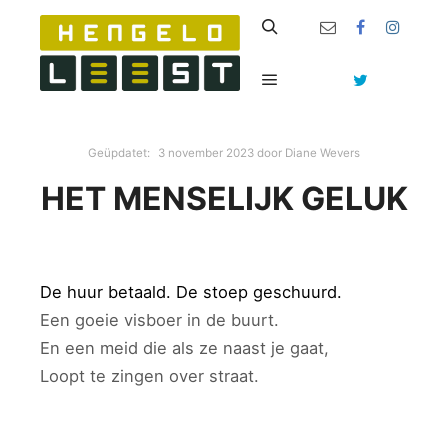
Zoeken
Hoofdmenu
Geüpdatet:
3 november 2023
door
Diane Wevers
HET MENSELIJK GELUK
De huur betaald. De stoep geschuurd.
Een goeie visboer in de buurt.
En een meid die als ze naast je gaat,
Loopt te zingen over straat.