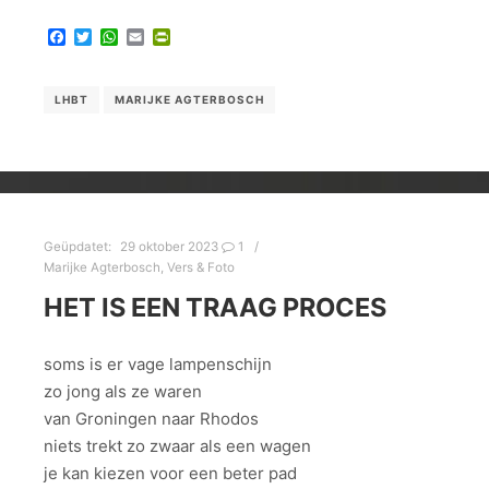
Facebook
Twitter
WhatsApp
Email
PrintFriendly
LHBT
MARIJKE AGTERBOSCH
Geüpdatet:
29 oktober 2023
1
Marijke Agterbosch
,
Vers & Foto
HET IS EEN TRAAG PROCES
soms is er vage lampenschijn
zo jong als ze waren
van Groningen naar Rhodos
niets trekt zo zwaar als een wagen
je kan kiezen voor een beter pad