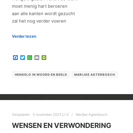
moet menig hart beroeren
aan alle kanten wordt gezucht
zal het nog verder voeren
Verder lezen
Facebook
Twitter
WhatsApp
Email
PrintFriendly
HENGELO IN WOORD EN BEELD
MARIJKE AGTERBOSCH
Geüpdatet:
5 november 2023
0
Marijke Agterbosch
WENSEN EN VERWONDERING