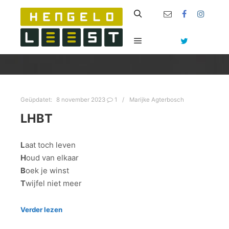
Zoeken
Hoofdmenu
Geüpdatet:
8 november 2023
1
Marijke Agterbosch
LHBT
L
aat toch leven
H
oud van elkaar
B
oek je winst
T
wijfel niet meer
Verder lezen