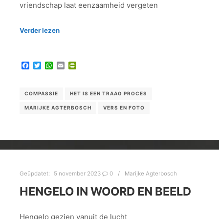
vriendschap laat eenzaamheid vergeten
Verder lezen
Facebook
Twitter
WhatsApp
Email
PrintFriendly
COMPASSIE
HET IS EEN TRAAG PROCES
MARIJKE AGTERBOSCH
VERS EN FOTO
Geüpdatet:
5 november 2023
0
Marijke Agterbosch
HENGELO IN WOORD EN BEELD
Hengelo gezien vanuit de lucht