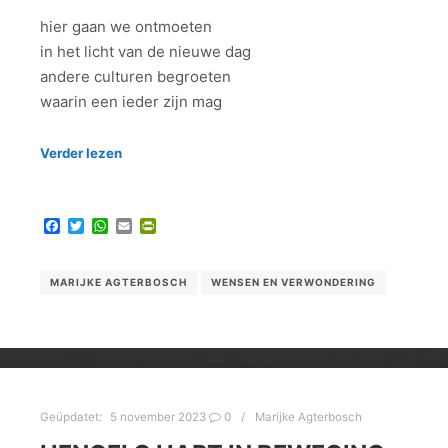
hier gaan we ontmoeten
in het licht van de nieuwe dag
andere culturen begroeten
waarin een ieder zijn mag
Verder lezen
Facebook
Twitter
WhatsApp
Email
PrintFriendly
MARIJKE AGTERBOSCH
WENSEN EN VERWONDERING
Geüpdatet:
5 november 2023
0
Marijke Agterbosch