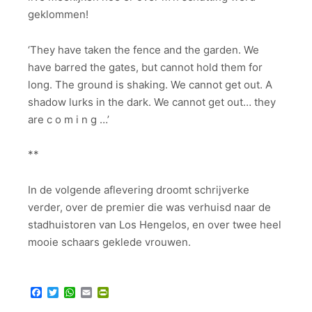
geklommen!
‘They have taken the fence and the garden. We
have barred the gates, but cannot hold them for
long. The ground is shaking. We cannot get out. A
shadow lurks in the dark. We cannot get out… they
are c o m i n g …’
**
In de volgende aflevering droomt schrijverke
verder, over de premier die was verhuisd naar de
stadhuistoren van Los Hengelos, en over twee heel
mooie schaars geklede vrouwen.
Facebook
Twitter
WhatsApp
Email
PrintFriendly