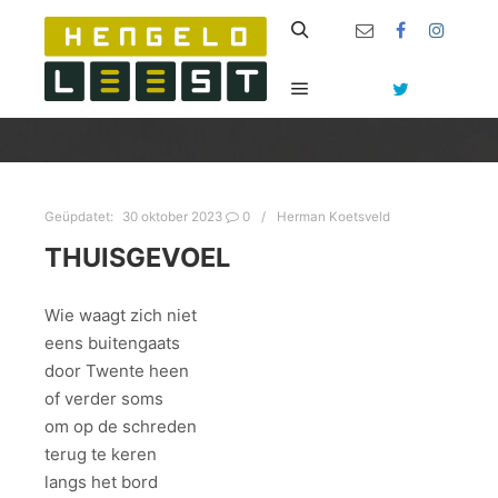
Zoeken
Hoofdmenu
Geüpdatet:
30 oktober 2023
0
Herman Koetsveld
THUISGEVOEL
Wie waagt zich niet
eens buitengaats
door Twente heen
of verder soms
om op de schreden
terug te keren
langs het bord