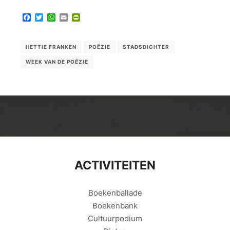
Facebook
Twitter
WhatsApp
Email
PrintFriendly
HETTIE FRANKEN
POËZIE
STADSDICHTER
WEEK VAN DE POËZIE
ACTIVITEITEN
Boekenballade
Boekenbank
Cultuurpodium