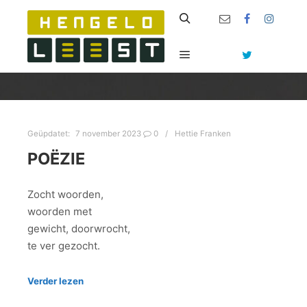
Zoeken
Hoofdmenu
Geüpdatet:
7 november 2023
0
Hettie Franken
POËZIE
Zocht woorden,
woorden met
gewicht, doorwrocht,
te ver gezocht.
Verder lezen