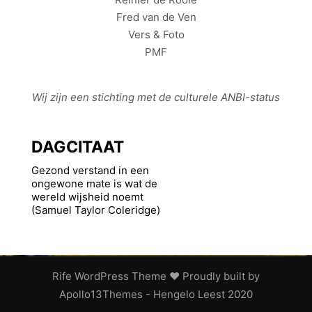
Fred van de Ven
Vers & Foto
PMF
Wij zijn een stichting met de culturele
ANBI
-status
DAGCITAAT
Gezond verstand in een
ongewone mate is wat de
wereld wijsheid noemt
(Samuel Taylor Coleridge)
Rife
WordPress Theme ♥ Proudly built by
Apollo13Themes
- Hengelo Leest 2020