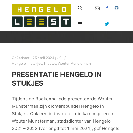
Zoeken
Hoofdmenu
Geüpdatet:
25 april 2024
0
Hengelo in stukjes
,
Nieuws
,
Wouter Munsterman
PRESENTATIE HENGELO IN
STUKJES
Tijdens de Boekenballade presenteerde Wouter
Munsterman zijn dichtersbundel Hengelo in
Stukjes. Ook een industrieterrein kan inspireren.
Wouter Munsterman, stadsdichter van Hengelo
2021 – 2023 (verlengd tot 1 mei 2024), gaf Hengelo