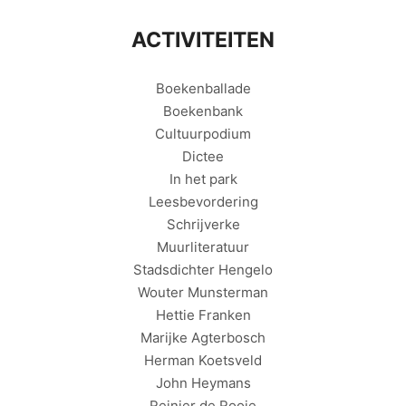
ACTIVITEITEN
Boekenballade
Boekenbank
Cultuurpodium
Dictee
In het park
Leesbevordering
Schrijverke
Muurliteratuur
Stadsdichter Hengelo
Wouter Munsterman
Hettie Franken
Marijke Agterbosch
Herman Koetsveld
John Heymans
Reinier de Rooie