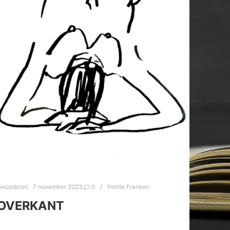
Geüpdatet:
7 november 2023
0
Hettie Franken
OVERKANT