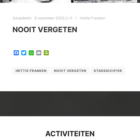
Geüpdatet:
6 november 2023
0
Hettie Franken
NOOIT VERGETEN
Facebook
Twitter
WhatsApp
Email
PrintFriendly
HETTIE FRANKEN
NOOIT VERGETEN
STADSDICHTER
ACTIVITEITEN