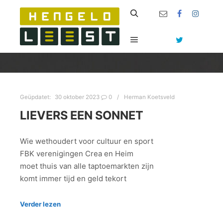
Zoeken
Hoofdmenu
Geüpdatet:
30 oktober 2023
0
Herman Koetsveld
LIEVERS EEN SONNET
Wie wethoudert voor cultuur en sport
FBK verenigingen Crea en Heim
moet thuis van alle taptoemarkten zijn
komt immer tijd en geld tekort
Verder lezen