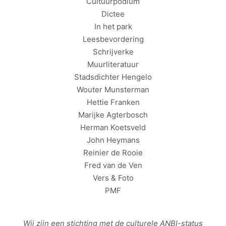
Cultuurpodium
Dictee
In het park
Leesbevordering
Schrijverke
Muurliteratuur
Stadsdichter Hengelo
Wouter Munsterman
Hettie Franken
Marijke Agterbosch
Herman Koetsveld
John Heymans
Reinier de Rooie
Fred van de Ven
Vers & Foto
PMF
Wij zijn een stichting met de culturele
ANBI
-status