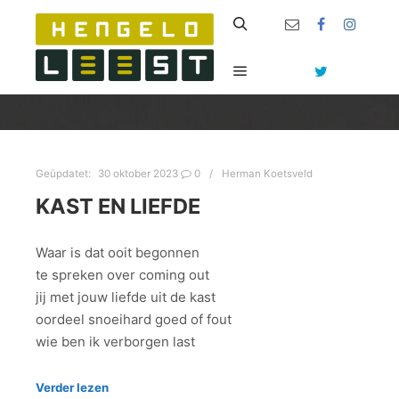
Zoeken
Hoofdmenu
Geüpdatet:
30 oktober 2023
0
Herman Koetsveld
KAST EN LIEFDE
Waar is dat ooit begonnen
te spreken over coming out
jij met jouw liefde uit de kast
oordeel snoeihard goed of fout
wie ben ik verborgen last
Verder lezen