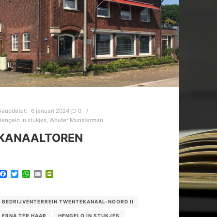
Geüpdatet:
6 januari 2024
0
engelo in stukjes
,
Wouter Munsterman
KANAALTOREN
Facebook
Twitter
WhatsApp
Email
PrintFriendly
BEDRIJVENTERREIN TWENTEKANAAL-NOORD II
ERNA TER HAAR
HENGELO IN STUKJES