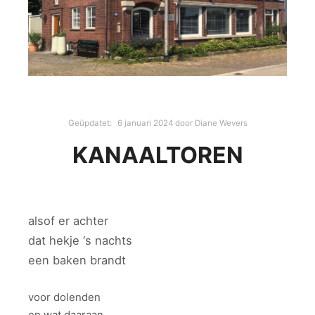
Geüpdatet:
6 januari 2024
door
Diane Wevers
KANAALTOREN
alsof er achter
dat hekje ‘s nachts
een baken brandt
voor dolenden
en wat daaraan