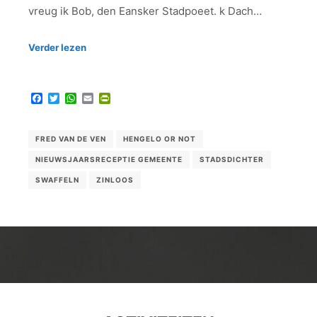
vreug ik Bob, den Eansker Stadpoeet. k Dach…
Verder lezen
Facebook
Twitter
WhatsApp
Email
PrintFriendly
FRED VAN DE VEN
HENGELO OR NOT
NIEUWSJAARSRECEPTIE GEMEENTE
STADSDICHTER
SWAFFELN
ZINLOOS