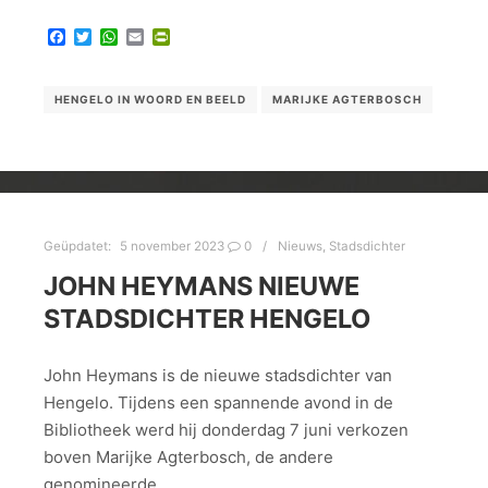
Facebook
Twitter
WhatsApp
Email
PrintFriendly
HENGELO IN WOORD EN BEELD
MARIJKE AGTERBOSCH
Geüpdatet:
5 november 2023
0
Nieuws
,
Stadsdichter
JOHN HEYMANS NIEUWE
STADSDICHTER HENGELO
John Heymans is de nieuwe stadsdichter van
Hengelo. Tijdens een spannende avond in de
Bibliotheek werd hij donderdag 7 juni verkozen
boven Marijke Agterbosch, de andere
genomineerde.