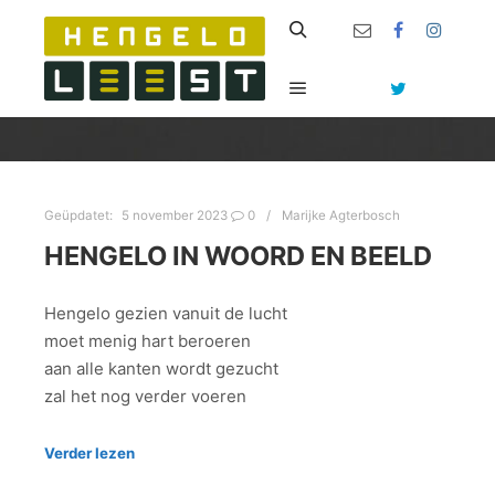
Zoeken
Hoofdmenu
Geüpdatet:
5 november 2023
0
Marijke Agterbosch
HENGELO IN WOORD EN BEELD
Hengelo gezien vanuit de lucht
moet menig hart beroeren
aan alle kanten wordt gezucht
zal het nog verder voeren
Verder lezen