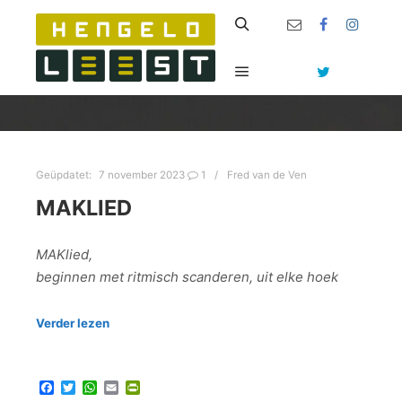
Zoeken
Hoofdmenu
Geüpdatet:
7 november 2023
1
Fred van de Ven
MAKLIED
MAKlied,
beginnen met ritmisch scanderen, uit elke hoek
Verder lezen
Facebook
Twitter
WhatsApp
Email
PrintFriendly