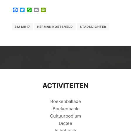
Facebook
Twitter
WhatsApp
Email
PrintFriendly
BIJ MH17
HERMAN KOETSVELD
STADSDICHTER
ACTIVITEITEN
Boekenballade
Boekenbank
Cultuurpodium
Dictee
In het park