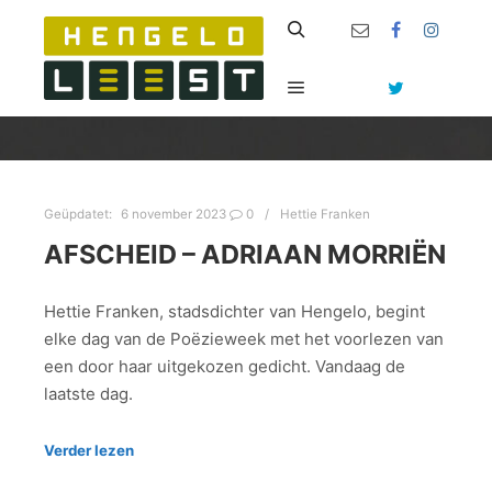
Zoeken
Hoofdmenu
Geüpdatet:
6 november 2023
0
Hettie Franken
AFSCHEID – ADRIAAN MORRIËN
Hettie Franken, stadsdichter van Hengelo, begint
elke dag van de Poëzieweek met het voorlezen van
een door haar uitgekozen gedicht. Vandaag de
laatste dag.
Verder lezen