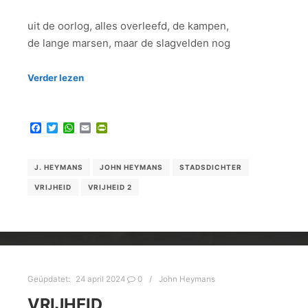
uit de oorlog, alles overleefd, de kampen,
de lange marsen, maar de slagvelden nog
Verder lezen
Facebook
Twitter
WhatsApp
Email
PrintFriendly
J. HEYMANS
JOHN HEYMANS
STADSDICHTER
VRIJHEID
VRIJHEID 2
Geüpdatet:
24 april 2024
0
John Heymans
VRIJHEID