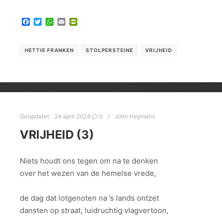
Facebook
Twitter
WhatsApp
Email
PrintFriendly
HETTIE FRANKEN
STOLPERSTEINE
VRIJHEID
Geüpdatet:
24 april 2024
0
John Heymans
VRIJHEID (3)
Niets houdt ons tegen om na te denken
over het wezen van de hemelse vrede,
de dag dat lotgenoten na ’s lands ontzet
dansten op straat, luidruchtig vlagvertoon,