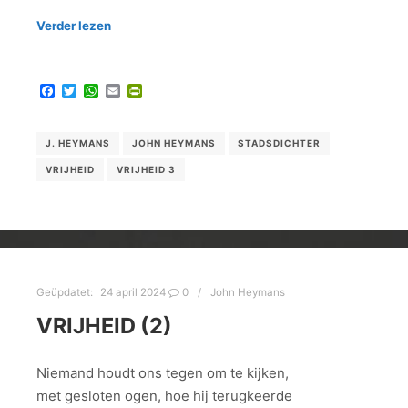
Verder lezen
Facebook
Twitter
WhatsApp
Email
PrintFriendly
J. HEYMANS
JOHN HEYMANS
STADSDICHTER
VRIJHEID
VRIJHEID 3
Geüpdatet:
24 april 2024
0
John Heymans
VRIJHEID (2)
Niemand houdt ons tegen om te kijken,
met gesloten ogen, hoe hij terugkeerde