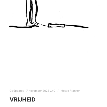
Geüpdatet:
7 november 2023
0
Hettie Franken
VRIJHEID