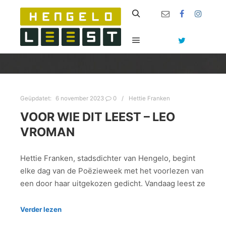
Zoeken
Hoofdmenu
Geüpdatet:
6 november 2023
0
Hettie Franken
VOOR WIE DIT LEEST – LEO
VROMAN
Hettie Franken, stadsdichter van Hengelo, begint
elke dag van de Poëzieweek met het voorlezen van
een door haar uitgekozen gedicht. Vandaag leest ze
Verder lezen