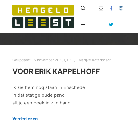
Zoeken
Hoofdmenu
Geüpdatet:
5 november 2023
2
Marijke Agterbosch
VOOR ERIK KAPPELHOFF
Ik zie hem nog staan in Enschede
in dat statige oude pand
altijd een boek in zijn hand
Verder lezen