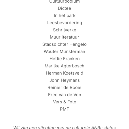
Cultuurpodium
Dictee
In het park
Leesbevordering
Schrijverke
Muurliteratuur
Stadsdichter Hengelo
Wouter Munsterman
Hettie Franken
Marijke Agterbosch
Herman Koetsveld
John Heymans
Reinier de Rooie
Fred van de Ven
Vers & Foto
PMF
Wij zijn een stichting met de culturele
ANBI
-status