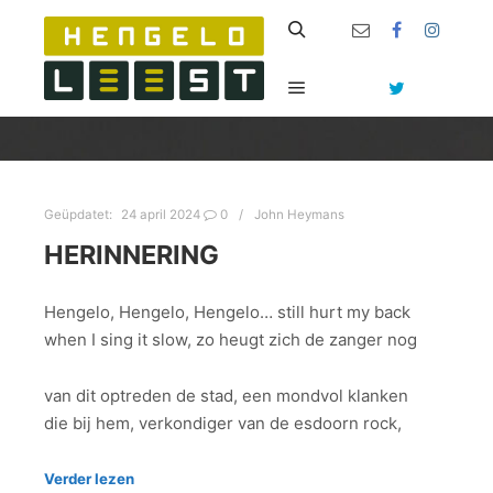
Zoeken
Hoofdmenu
Geüpdatet:
24 april 2024
0
John Heymans
HERINNERING
Hengelo, Hengelo, Hengelo… still hurt my back
when I sing it slow, zo heugt zich de zanger nog
van dit optreden de stad, een mondvol klanken
die bij hem, verkondiger van de esdoorn rock,
Verder lezen