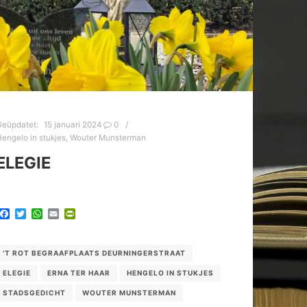
Geüpdatet:
15 januari 2024
0
engelo in stukjes
,
Wouter Munsterman
ELEGIE
Facebook
Twitter
WhatsApp
Email
PrintFriendly
'T ROT BEGRAAFPLAATS DEURNINGERSTRAAT
ELEGIE
ERNA TER HAAR
HENGELO IN STUKJES
STADSGEDICHT
WOUTER MUNSTERMAN