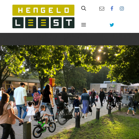
Zoeken
Hoofdmenu