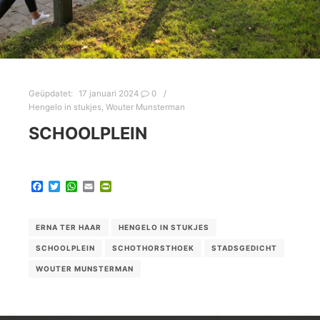
Geüpdatet:
17 januari 2024
0
Hengelo in stukjes
,
Wouter Munsterman
SCHOOLPLEIN
Facebook
Twitter
WhatsApp
Email
PrintFriendly
ERNA TER HAAR
HENGELO IN STUKJES
SCHOOLPLEIN
SCHOTHORSTHOEK
STADSGEDICHT
WOUTER MUNSTERMAN