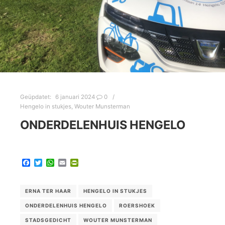
Geüpdatet:
6 januari 2024
0
Hengelo in stukjes
,
Wouter Munsterman
ONDERDELENHUIS HENGELO
Facebook
Twitter
WhatsApp
Email
PrintFriendly
ERNA TER HAAR
HENGELO IN STUKJES
ONDERDELENHUIS HENGELO
ROERSHOEK
STADSGEDICHT
WOUTER MUNSTERMAN