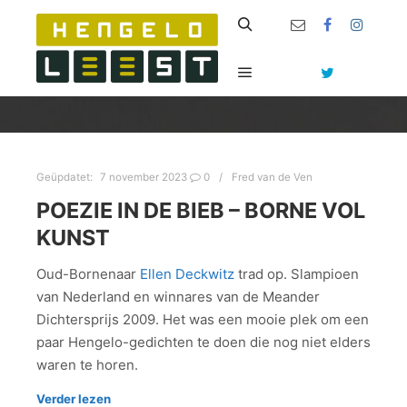
Zoeken
Hoofdmenu
Geüpdatet:
7 november 2023
0
Fred van de Ven
POEZIE IN DE BIEB – BORNE VOL
KUNST
Oud-Bornenaar
Ellen Deckwitz
trad op. Slampioen
van Nederland en winnares van de Meander
Dichtersprijs 2009. Het was een mooie plek om een
paar Hengelo-gedichten te doen die nog niet elders
waren te horen.
Verder lezen