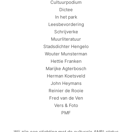
Cultuurpodium
Dictee
In het park
Leesbevordering
Schrijverke
Muurliteratuur
Stadsdichter Hengelo
Wouter Munsterman
Hettie Franken
Marijke Agterbosch
Herman Koetsveld
John Heymans
Reinier de Rooie
Fred van de Ven
Vers & Foto
PMF
Wij zijn een stichting met de culturele
ANBI
-status