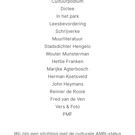
Cultuurpodium
Dictee
In het park
Leesbevordering
Schrijverke
Muurliteratuur
Stadsdichter Hengelo
Wouter Munsterman
Hettie Franken
Marijke Agterbosch
Herman Koetsveld
John Heymans
Reinier de Rooie
Fred van de Ven
Vers & Foto
PMF
Wij zijn een stichting met de culturele
ANBI
-status