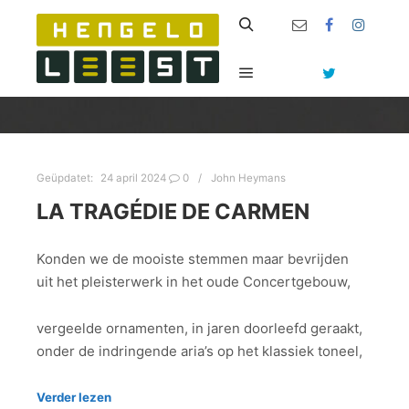
Zoeken
Hoofdmenu
Geüpdatet:
24 april 2024
0
John Heymans
LA TRAGÉDIE DE CARMEN
Konden we de mooiste stemmen maar bevrijden
uit het pleisterwerk in het oude Concertgebouw,
vergeelde ornamenten, in jaren doorleefd geraakt,
onder de indringende aria’s op het klassiek toneel,
Verder lezen