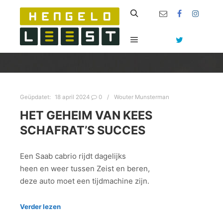
Zoeken
Hoofdmenu
Geüpdatet:
18 april 2024
0
Wouter Munsterman
HET GEHEIM VAN KEES
SCHAFRAT’S SUCCES
Een Saab cabrio rijdt dagelijks
heen en weer tussen Zeist en beren,
deze auto moet een tijdmachine zijn.
Verder lezen