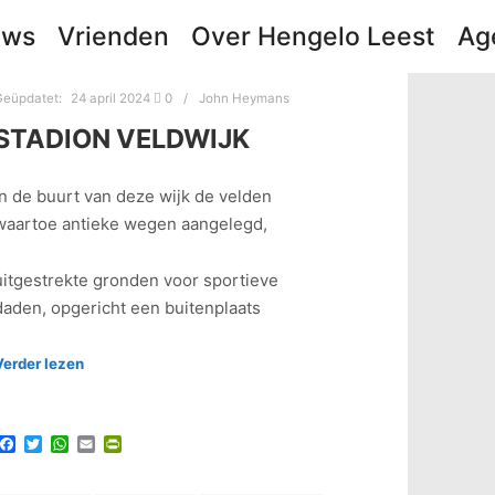
uws
Vrienden
Over Hengelo Leest
Ag
Geüpdatet:
24 april 2024
0
John Heymans
STADION VELDWIJK
In de buurt van deze wijk de velden
waartoe antieke wegen aangelegd,
uitgestrekte gronden voor sportieve
daden, opgericht een buitenplaats
Verder lezen
Facebook
Twitter
WhatsApp
Email
PrintFriendly