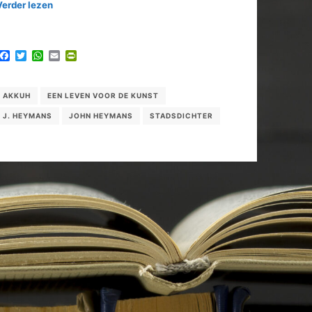
Verder lezen
Facebook
Twitter
WhatsApp
Email
PrintFriendly
AKKUH
EEN LEVEN VOOR DE KUNST
J. HEYMANS
JOHN HEYMANS
STADSDICHTER