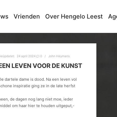
uws
Vrienden
Over Hengelo Leest
Ag
Geüpdatet:
24 april 2024
0
John Heymans
EEN LEVEN VOOR DE KUNST
De dartele dame is dood. Na een leven vol
schone inspiratie ging ze in de late herfst
heen, de dagen nog lang niet moe, ieder
middel om haar hier te houden uitgeput,-