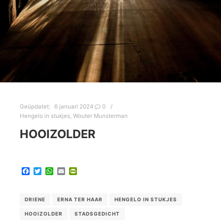
Geüpdatet:
6 januari 2024
0
Hengelo in stukjes
,
Wouter Munsterman
HOOIZOLDER
Facebook
Twitter
WhatsApp
Email
PrintFriendly
DRIENE
ERNA TER HAAR
HENGELO IN STUKJES
HOOIZOLDER
STADSGEDICHT