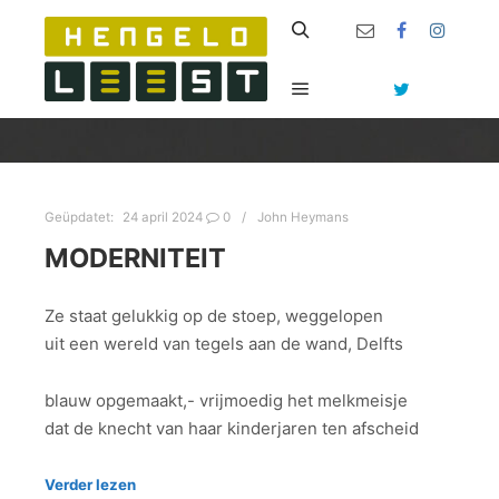
Zoeken
Hoofdmenu
Geüpdatet:
24 april 2024
0
John Heymans
MODERNITEIT
Ze staat gelukkig op de stoep, weggelopen
uit een wereld van tegels aan de wand, Delfts
blauw opgemaakt,- vrijmoedig het melkmeisje
dat de knecht van haar kinderjaren ten afscheid
Verder lezen