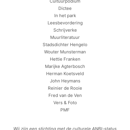
Cultuurpodium
Dictee
In het park
Leesbevordering
Schrijverke
Muurliteratuur
Stadsdichter Hengelo
Wouter Munsterman
Hettie Franken
Marijke Agterbosch
Herman Koetsveld
John Heymans
Reinier de Rooie
Fred van de Ven
Vers & Foto
PMF
Wij zijn een stichting met de culturele
ANBI
-status