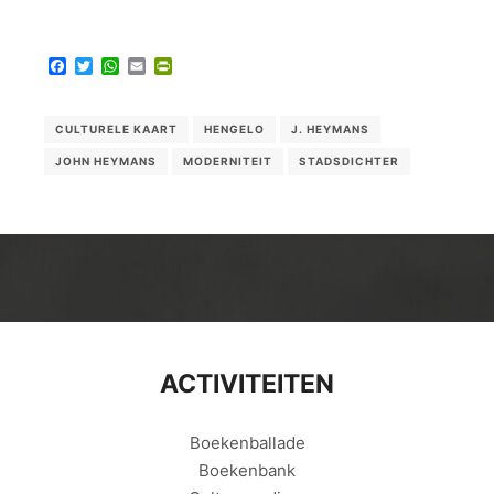
Facebook
Twitter
WhatsApp
Email
PrintFriendly
CULTURELE KAART
HENGELO
J. HEYMANS
JOHN HEYMANS
MODERNITEIT
STADSDICHTER
ACTIVITEITEN
Boekenballade
Boekenbank