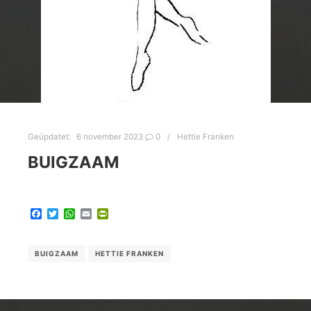
Geüpdatet:
6 november 2023
0
Hettie Franken
BUIGZAAM
Facebook
Twitter
WhatsApp
Email
PrintFriendly
BUIGZAAM
HETTIE FRANKEN