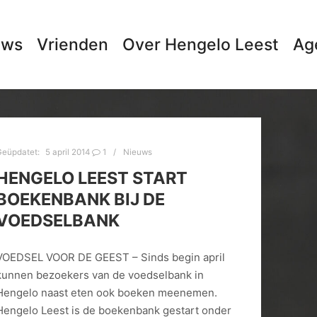
uws
Vrienden
Over Hengelo Leest
Ag
Geüpdatet:
5 april 2014
1
Nieuws
HENGELO LEEST START
BOEKENBANK BIJ DE
VOEDSELBANK
VOEDSEL VOOR DE GEEST – Sinds begin april
kunnen bezoekers van de voedselbank in
Hengelo naast eten ook boeken meenemen.
Hengelo Leest is de boekenbank gestart onder