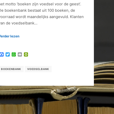
het motto ‘boeken zijn voedsel voor de geest’.
De boekenbank bestaat uit 100 boeken, de
voorraad wordt maandelijks aangevuld. Klanten
van de voedselbank…
Verder lezen
Facebook
Twitter
WhatsApp
Email
PrintFriendly
BOEKENBANK
VOEDSELBANK