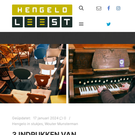
Zoeken
Hoofdmenu
Geüpdatet:
17 januari 2024
0
Hengelo in stukjes
,
Wouter Munsterman
3 INDRUKKEN VAN