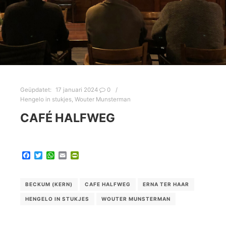
Geüpdatet:
17 januari 2024
0
Hengelo in stukjes
,
Wouter Munsterman
CAFÉ HALFWEG
Facebook
Twitter
WhatsApp
Email
PrintFriendly
BECKUM (KERN)
CAFE HALFWEG
ERNA TER HAAR
HENGELO IN STUKJES
WOUTER MUNSTERMAN