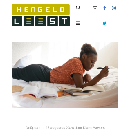
Zoeken
Hoofdmenu
Geüpdatet:
15 augustus 2020
door
Diane Wevers