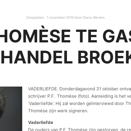
Geüpdatet:
1 november 2019
door
Diane Wevers
THOMÈSE TE GA
HANDEL BROE
VADERLIEFDE. Donderdagavond 31 oktober ontva
schrijver P.F. Thomèse (foto). Aanleiding is het 
‘Vaderliefde’. Hij zal worden geïnterviewd door Th
Thomése zijn werk signeren.
Vaderliefde
De ouders van P.F. Thomése zijn gestorven, de re