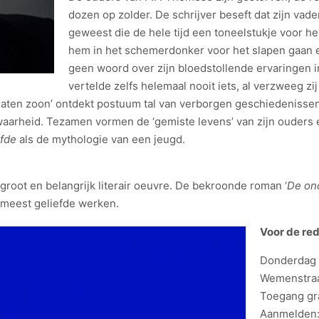
dozen op zolder. De schrijver beseft dat zijn va
geweest die de hele tijd een toneelstukje voor h
hem in het schemerdonker voor het slapen gaan e
geen woord over zijn bloedstollende ervaringen 
vertelde zelfs helemaal nooit iets, al verzweeg z
gelaten zoon’ ontdekt postuum tal van verborgen geschiedenisse
waarheid. Tezamen vormen de ‘gemiste levens’ van zijn ouders
efde
als de mythologie van een jeugd.
groot en belangrijk literair oeuvre. De bekroonde roman ‘
De on
 meest geliefde werken.
Voor de red
Donderdag 3
Wemenstraa
Toegang gr
Aanmelden