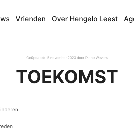
uws
Vrienden
Over Hengelo Leest
Ag
Geüpdatet:
5 november 2023
door
Diane Wevers
TOEKOMST
kinderen
treden