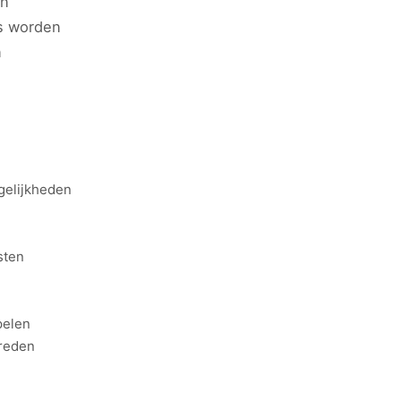
en
s worden
n
gelijkheden
sten
pelen
treden