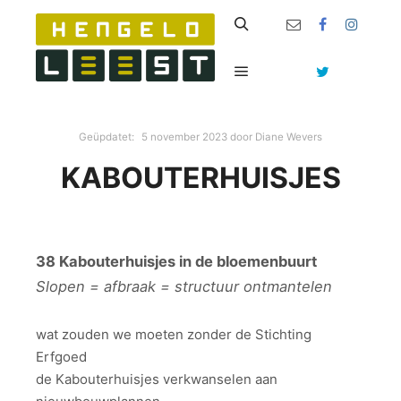
Zoeken
Hoofdmenu
Geüpdatet:
5 november 2023
door
Diane Wevers
KABOUTERHUISJES
38 Kabouterhuisjes in de bloemenbuurt
Slopen = afbraak = structuur ontmantelen
wat zouden we moeten zonder de Stichting
Erfgoed
de Kabouterhuisjes verkwanselen aan