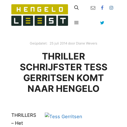
Zoeken
Hoofdmenu
Geüpdatet:
25 juli 2014
door
Diane Wevers
THRILLER
SCHRIJFSTER TESS
GERRITSEN KOMT
NAAR HENGELO
THRILLERS
– Het