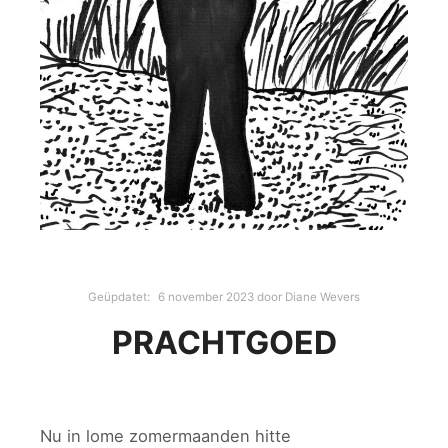
Geüpdatet:
6 november 2023
door
Diane Wevers
PRACHTGOED
Nu in lome zomermaanden hitte