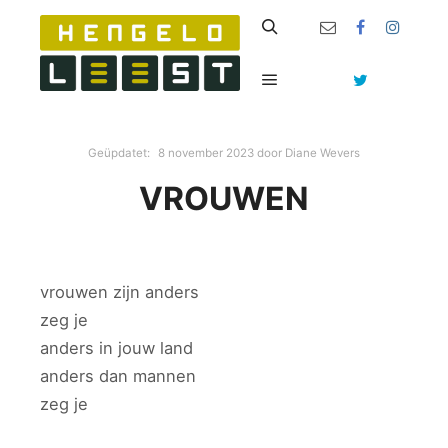
Zoeken
Hoofdmenu
Geüpdatet:
8 november 2023
door
Diane Wevers
VROUWEN
vrouwen zijn anders
zeg je
anders in jouw land
anders dan mannen
zeg je