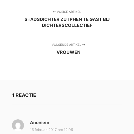
VORIGE ARTIKEL
STADSDICHTER ZUTPHEN TE GAST BIJ
DICHTERSCOLLECTIEF
VOLGENDE ARTIKEL
VROUWEN
1 REACTIE
Anoniem
s
c
15 februari 2017 om 12:05