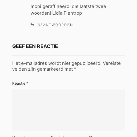
h
mooi geraffineerd, die laatste twee
r
woorden! Lidia Flentrop
e
e
BEANTWOORDEN
f
:
GEEF EEN REACTIE
Het e-mailadres wordt niet gepubliceerd.
Vereiste
velden zijn gemarkeerd met
*
Reactie
*