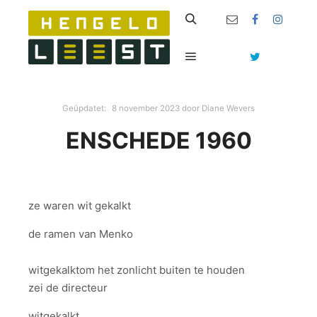
Zoeken
Hoofdmenu
Geüpdatet:
8 november 2023
door
Diane Wevers
ENSCHEDE 1960
ze waren wit gekalkt
de ramen van Menko
witgekalktom het zonlicht buiten te houden
zei de directeur
witgekalkt